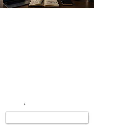
Asesoría y
presupuesto gratuito
¡ Pide tu cotización ya !
Ademas una asesoría
profesional gratuita, para que
tomes las mejores desiciones
para tu empresa y puedas
alcanzar los mejores resultados.
Nombre
Apellido